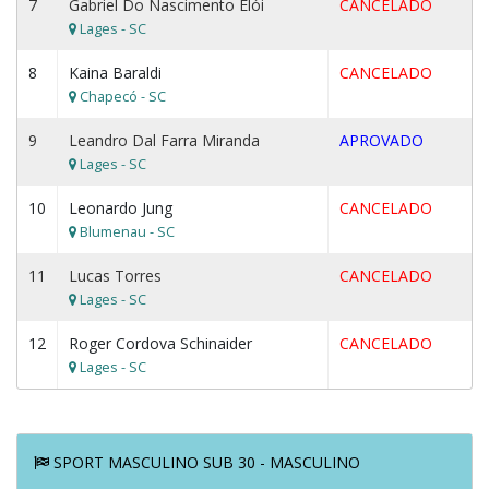
7
Gabriel Do Nascimento Elói
CANCELADO
Lages - SC
8
Kaina Baraldi
CANCELADO
Chapecó - SC
9
Leandro Dal Farra Miranda
APROVADO
Lages - SC
10
Leonardo Jung
CANCELADO
Blumenau - SC
11
Lucas Torres
CANCELADO
Lages - SC
12
Roger Cordova Schinaider
CANCELADO
Lages - SC
SPORT MASCULINO SUB 30 - MASCULINO