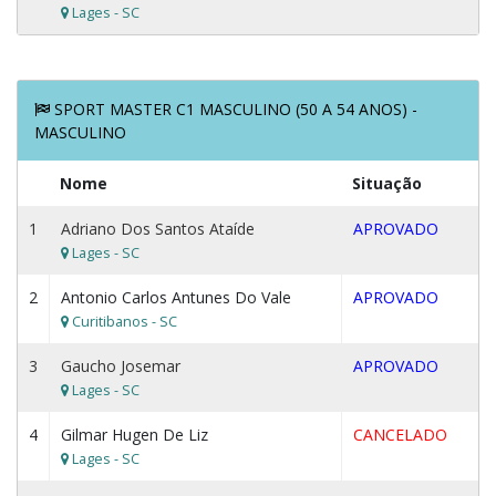
Lages - SC
SPORT MASTER C1 MASCULINO (50 A 54 ANOS) -
MASCULINO
Nome
Situação
1
Adriano Dos Santos Ataíde
APROVADO
Lages - SC
2
Antonio Carlos Antunes Do Vale
APROVADO
Curitibanos - SC
3
Gaucho Josemar
APROVADO
Lages - SC
4
Gilmar Hugen De Liz
CANCELADO
Lages - SC