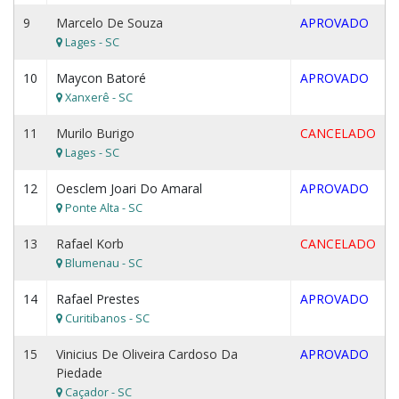
9
Marcelo De Souza
APROVADO
Lages - SC
10
Maycon Batoré
APROVADO
Xanxerê - SC
11
Murilo Burigo
CANCELADO
Lages - SC
12
Oesclem Joari Do Amaral
APROVADO
Ponte Alta - SC
13
Rafael Korb
CANCELADO
Blumenau - SC
14
Rafael Prestes
APROVADO
Curitibanos - SC
15
Vinicius De Oliveira Cardoso Da
APROVADO
Piedade
Caçador - SC