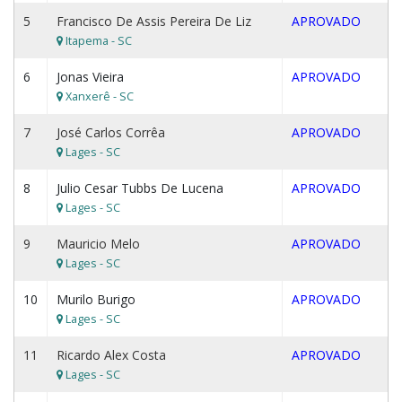
5
Francisco De Assis Pereira De Liz
APROVADO
Itapema - SC
6
Jonas Vieira
APROVADO
Xanxerê - SC
7
José Carlos Corrêa
APROVADO
Lages - SC
8
Julio Cesar Tubbs De Lucena
APROVADO
Lages - SC
9
Mauricio Melo
APROVADO
Lages - SC
10
Murilo Burigo
APROVADO
Lages - SC
11
Ricardo Alex Costa
APROVADO
Lages - SC