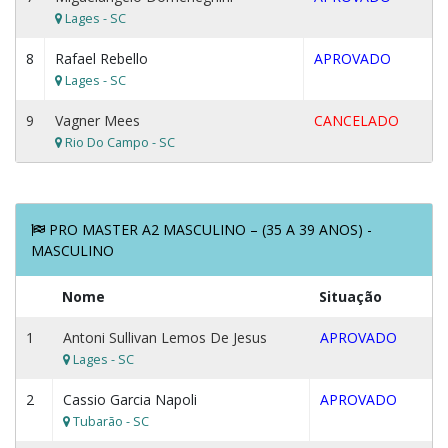
Lages - SC
8
Rafael Rebello
APROVADO
Lages - SC
9
Vagner Mees
CANCELADO
Rio Do Campo - SC
PRO MASTER A2 MASCULINO – (35 A 39 ANOS) -
MASCULINO
Nome
Situação
1
Antoni Sullivan Lemos De Jesus
APROVADO
Lages - SC
2
Cassio Garcia Napoli
APROVADO
Tubarão - SC