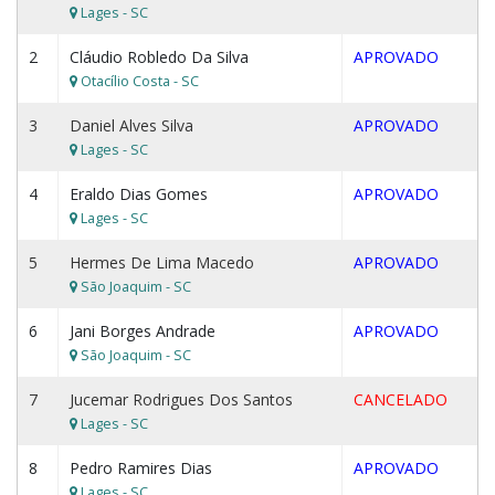
Lages - SC
2
Cláudio Robledo Da Silva
APROVADO
Otacílio Costa - SC
3
Daniel Alves Silva
APROVADO
Lages - SC
4
Eraldo Dias Gomes
APROVADO
Lages - SC
5
Hermes De Lima Macedo
APROVADO
São Joaquim - SC
6
Jani Borges Andrade
APROVADO
São Joaquim - SC
7
Jucemar Rodrigues Dos Santos
CANCELADO
Lages - SC
8
Pedro Ramires Dias
APROVADO
Lages - SC