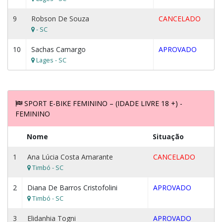
9
Robson De Souza
CANCELADO
- SC
10
Sachas Camargo
APROVADO
Lages - SC
SPORT E-BIKE FEMININO – (IDADE LIVRE 18 +) -
FEMININO
Nome
Situação
1
Ana Lúcia Costa Amarante
CANCELADO
Timbó - SC
2
Diana De Barros Cristofolini
APROVADO
Timbó - SC
3
Elidanhia Togni
APROVADO