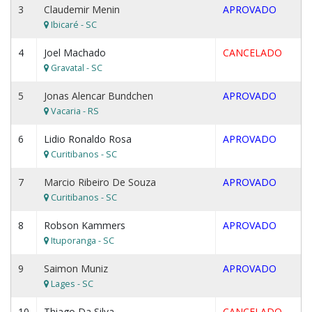
3
Claudemir Menin
APROVADO
Ibicaré - SC
4
Joel Machado
CANCELADO
Gravatal - SC
5
Jonas Alencar Bundchen
APROVADO
Vacaria - RS
6
Lidio Ronaldo Rosa
APROVADO
Curitibanos - SC
7
Marcio Ribeiro De Souza
APROVADO
Curitibanos - SC
8
Robson Kammers
APROVADO
Ituporanga - SC
9
Saimon Muniz
APROVADO
Lages - SC
10
Thiago Da Silva
CANCELADO