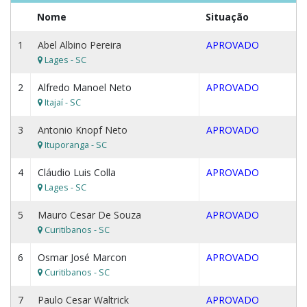
Nome
Situação
1
Abel Albino Pereira
APROVADO
Lages - SC
2
Alfredo Manoel Neto
APROVADO
Itajaí - SC
3
Antonio Knopf Neto
APROVADO
Ituporanga - SC
4
Cláudio Luis Colla
APROVADO
Lages - SC
5
Mauro Cesar De Souza
APROVADO
Curitibanos - SC
6
Osmar José Marcon
APROVADO
Curitibanos - SC
7
Paulo Cesar Waltrick
APROVADO