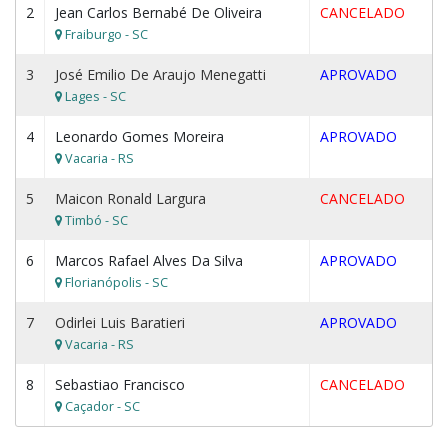
2
Jean Carlos Bernabé De Oliveira
CANCELADO
Fraiburgo - SC
3
José Emilio De Araujo Menegatti
APROVADO
Lages - SC
4
Leonardo Gomes Moreira
APROVADO
Vacaria - RS
5
Maicon Ronald Largura
CANCELADO
Timbó - SC
6
Marcos Rafael Alves Da Silva
APROVADO
Florianópolis - SC
7
Odirlei Luis Baratieri
APROVADO
Vacaria - RS
8
Sebastiao Francisco
CANCELADO
Caçador - SC