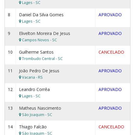
Lages - SC
8
Daniel Da Silva Gomes
APROVADO
Lages - SC
9
Elivelton Moreira De Jesus
APROVADO
Campos Novos - SC
10
Guilherme Santos
CANCELADO
Trombudo Central - SC
11
João Pedro De Jesus
APROVADO
Vacaria - RS
12
Leandro Corrêa
APROVADO
Lages - SC
13
Matheus Nascimento
APROVADO
São Joaquim - SC
14
Thiago Falcão
CANCELADO
São Joaquim - SC