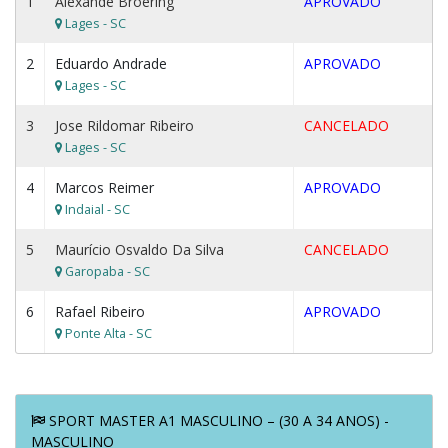
1
Alexande Broering
APROVADO
Lages - SC
2
Eduardo Andrade
APROVADO
Lages - SC
3
Jose Rildomar Ribeiro
CANCELADO
Lages - SC
4
Marcos Reimer
APROVADO
Indaial - SC
5
Maurício Osvaldo Da Silva
CANCELADO
Garopaba - SC
6
Rafael Ribeiro
APROVADO
Ponte Alta - SC
SPORT MASTER A1 MASCULINO – (30 A 34 ANOS) -
MASCULINO