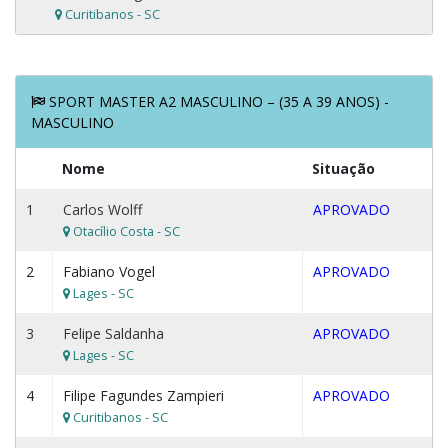
Curitibanos - SC
SPORT MASTER A2 MASCULINO – (35 A 39 ANOS) -
MASCULINO
Nome
Situação
1
Carlos Wolff
APROVADO
Otacílio Costa - SC
2
Fabiano Vogel
APROVADO
Lages - SC
3
Felipe Saldanha
APROVADO
Lages - SC
4
Filipe Fagundes Zampieri
APROVADO
Curitibanos - SC