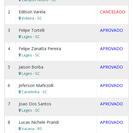
2
Edilson Varela
CANCELADO
Videira - SC
3
Felipe Tortelli
APROVADO
Lages - SC
4
Felipe Zanatta Pereira
APROVADO
Lages - SC
5
Jaison Borba
APROVADO
Lages - SC
6
Jeferson Mafezolli
APROVADO
Canelinha - SC
7
Joao Dos Santos
APROVADO
Lages - SC
8
Lucas Nichele Prandi
APROVADO
Vacaria - RS