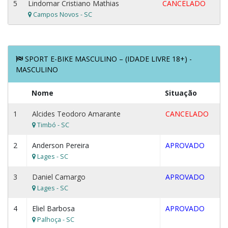
5
Lindomar Cristiano Mathias
CANCELADO
Campos Novos - SC
SPORT E-BIKE MASCULINO – (IDADE LIVRE 18+) -
MASCULINO
Nome
Situação
1
Alcides Teodoro Amarante
CANCELADO
Timbó - SC
2
Anderson Pereira
APROVADO
Lages - SC
3
Daniel Camargo
APROVADO
Lages - SC
4
Eliel Barbosa
APROVADO
Palhoça - SC