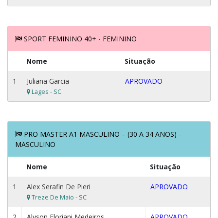
SPORT FEMININO 40+ - FEMININO
Nome
Situação
1
Juliana Garcia
APROVADO
Lages - SC
PRO MASTER A1 MASCULINO – (30 A 34 ANOS) -
MASCULINO
Nome
Situação
1
Alex Serafin De Pieri
APROVADO
Treze De Maio - SC
2
Alyson Floriani Medeiros
APROVADO