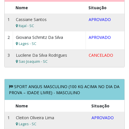
Nome
Situação
1
Cassiane Santos
APROVADO
Itajaí - SC
2
Giovana Schmitz Da Silva
APROVADO
Lages - SC
3
Lucilene Da Silva Rodrigues
CANCELADO
Sao Joaquim - SC
SPORT ANGUS MASCULINO (100 KG ACIMA NO DIA DA
PROVA – IDADE LIVRE) - MASCULINO
Nome
Situação
1
Cleiton Oliveira Lima
APROVADO
Lages - SC