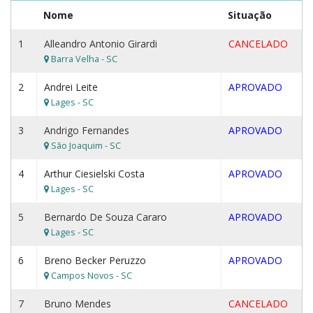
Nome
Situação
1
Alleandro Antonio Girardi
CANCELADO
Barra Velha - SC
2
Andrei Leite
APROVADO
Lages - SC
3
Andrigo Fernandes
APROVADO
São Joaquim - SC
4
Arthur Ciesielski Costa
APROVADO
Lages - SC
5
Bernardo De Souza Cararo
APROVADO
Lages - SC
6
Breno Becker Peruzzo
APROVADO
Campos Novos - SC
7
Bruno Mendes
CANCELADO