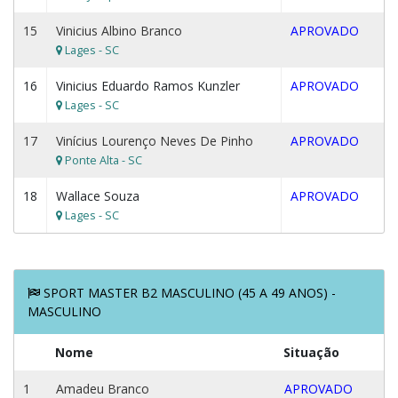
15
Vinicius Albino Branco
APROVADO
Lages - SC
16
Vinicius Eduardo Ramos Kunzler
APROVADO
Lages - SC
17
Vinícius Lourenço Neves De Pinho
APROVADO
Ponte Alta - SC
18
Wallace Souza
APROVADO
Lages - SC
SPORT MASTER B2 MASCULINO (45 A 49 ANOS) -
MASCULINO
Nome
Situação
1
Amadeu Branco
APROVADO