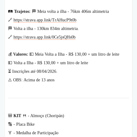
🛤️
Trajetos:
🏁 Meia volta a ilha - 76km 406m altimetria
🔗
https://strava.app.link/TrAHucP9t0b
🏁 Volta a ilha - 130km 834m altimetria.
🔗
https://strava.app.link/0Ce5jsQHs0b
💰
Valores:
💵 Meia Volta a Ilha - R$ 130,00 + um litro de leite
💵 Volta a Ilha - R$ 130,00 + um litro de leite
⏳ Inscrições até 08/04/2026.
⚠️ OBS: Acima de 13 anos
🎒
KIT
🍴 - Almoço (Choripán)
🔢 - Placa Bike
🏅 - Medalha de Participação