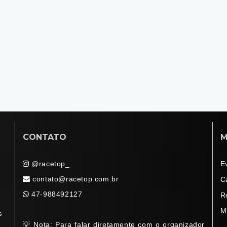
CONTATO
M
@racetop_
E
contato@racetop.com.br
C
47-988492127
R
M
s
💡 Nota: Para falar diretamente com o organizador