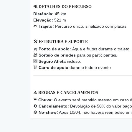
🚵
DETALHES DO PERCURSO
Distância:
45 km
Elevação:
521 m
🌱
Trajeto:
Percurso único, sinalizado com placas.
🛠️
ESTRUTURA E SUPORTE
🍌
Ponto de apoio:
Água e frutas durante o trajeto.
🎁
Sorteio de brindes
para os participantes.
🆘
Seguro Atleta
incluso.
🚖
Carro de apoio
durante todo o evento.
⚠️
REGRAS E CANCELAMENTOS
☔
Chuva:
O evento será mantido mesmo em caso d
🔄
Cancelamento:
Devolução de 50% do valor pago 
🚫
No-show:
Após 10/04, não haverá reembolso em