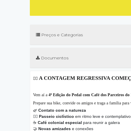
Preços e Categorias
Documentos
A CONTAGEM REGRESSIVA COME
🚴‍♂️
Vem aí a
4ª Edição do Pedal com Café dos Parceiros d
Prepare sua bike, convide os amigos e traga a família para 
🌿
Contato com a natureza
🚴‍♂️
Passeio ciclístico
em ritmo leve e contemplativo
☕
Café colonial especial
para reunir a galera
🤝
Novas amizades
e conexões