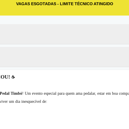
VAGAS ESGOTADAS - LIMITE TÉCNICO ATINGIDO
ÇOU!
☕
o Pedal Timbó
! Um evento especial para quem ama pedalar, estar em boa compan
viver um dia inesquecível de: