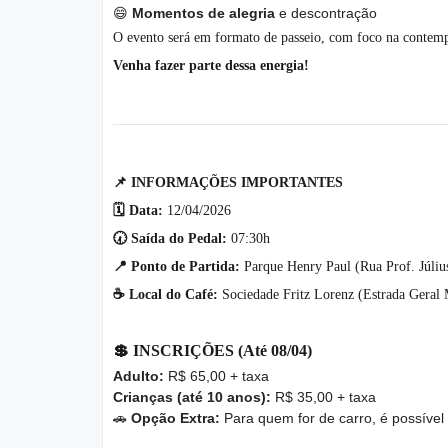
😄
Momentos de alegria
e descontração
O evento será em formato de passeio, com foco na contempl
Venha fazer parte dessa energia!
📌
INFORMAÇÕES IMPORTANTES
🗓️
Data:
12/04/2026
🕢
Saída do Pedal:
07:30h
📍
Ponto de Partida:
Parque Henry Paul (Rua Prof. Júliu
☕
Local do Café:
Sociedade Fritz Lorenz (Estrada Geral 
💲
INSCRIÇÕES (Até 08/04)
Adulto:
R$ 65,00 + taxa
Crianças (até 10 anos):
R$ 35,00 + taxa
🚗
Opção Extra:
Para quem for de carro, é possível