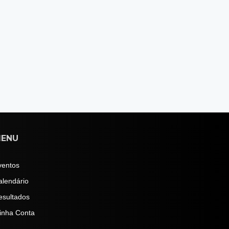
ENU
ventos
alendário
esultados
inha Conta